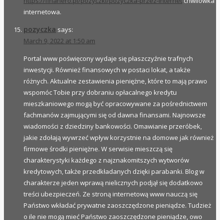
https://finanero.pl/pozyczki/pozyczka-przez-internet
chwilówka
internetowa.
pozyczka
says:
March 9, 2022 at 1:50 am
Portal www poświęcony wydaje się płaszczyźnie trafnych
inwestycji. Również finansowych w postaci lokat, a także
różnych. Aktualne zestawienia pieniężne, które to mają prawo
wspomóc Tobie przy dobraniu opłacalnego kredytu
mieszkaniowego mogą być opracowywane za pośrednictwem
fachmanów zajmującymi się od dawna finansami. Najnowsze
wiadomości z dziedziny bankowości. Omawianie przeróbek,
jakie zdołają wywrzeć wpływ korzystnie na domowe jak również
firmowe środki pieniężne. W serwisie mieszczą się
charakterystyki każdego z najznakomitszych wytworów
kredytowych, także przedkładanych dzięki parabanki. Blog w
charakterze jeden wprawą nielicznych podjął się dodatkowo
treści ubezpieczeń. Ze stroną internetową www nauczą się
Państwo wkładać prywatne zaoszczędzone pieniądze. Tudzież
o ile nie mogą mieć Państwo zaoszczędzone pieniądze, owo