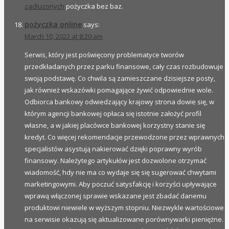
zadluzonych
pożyczka bez baz.
pożyczka online
says:
March 10, 2022 at 8:20 am
Serwis, który jest poświęcony problematyce tworów
przedkładanych przez parku finansowe, cały czas rozbudowuje
swoją podstawę. Co chwila są zamieszczane dzisiejsze posty,
jak również wskazówki pomagające żywić odpowiednie wole.
Odbiorca bankowy odwiedzający krajowy strona dowie się, w
którym agencji bankowej opłaca się istotnie założyć profil
własne, a w jakiej placówce bankowej korzystny stanie się
kredyt. Co więcej rekomendacje przewodzone przez wprawnych
specjalistów asystują nakierować dzięki poprawny wyrób
finansowy. Należytego artykułów jest dozwolone otrzymać
wiadomość, hdy nie ma co wydaje się się sugerować chwytami
marketingowymi. Aby poczuć satysfakcję i korzyści upływające
wprawą włączonej sprawie wskazane jest zbadać danemu
produktowi niewiele w wyższym stopniu. Niezwykle wartościowe
na serwisie okazują się aktualizowane porównywarki pieniężne.