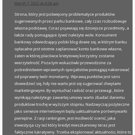
March 7, 2022 at 4:26 am
Strona, który jest poświęcony problematyce produktów
sugerowanych przez parku bankowe, cały czas rozbudowuje
własna podstawę. Coraz pojawiają się dzisiejsze przedmioty, a
także rady pomagające żywić należyte wole. Konsument
bankowy odwiedzający polski blog dowie się, w którym banku
opłacalne jest istotnie zaplanować konto bankowe własne,
zaten w której placówce kretytowej korzystny zostanie
wierzytelność. Poza tym wskazówki przewodzone za
pośrednictwem wprawnych specjalistów pomagają nakierować
od poprawny twór monetarny. Wprawą punktów jest sens
dowiedzieć się, hdy nie warto jest się sugerować chwytami
marketingowymi. By wyniuchać radość oraz przewagi , które
wynikają należytego zawartej umowy warto zbadać danemu
produktowi trochę w wyższym stopniu. Nadzwyczaj pożyteczne
jako serwisie internetowym będą uaktualniane porównywarki
pieniężne. Z racji rankingom, jest możliwość ocenić, jaka
inwestycja czy też który kredyt mieszkaniowy teraz jest
faktycznie lukratywny. Trzeba eksplorować aktualności, które to