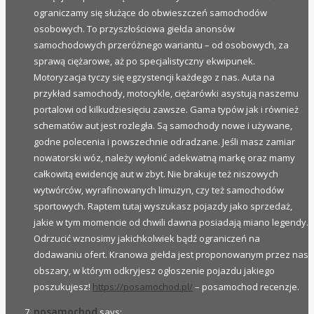
ograniczamy się służące do obwieszczeń samochodów
osobowych. To przyszłościowa giełda anonsów
samochodowych przeróżnego wariantu – od osobowych, za
sprawą ciężarowe, aż po specjalistyczny ekwipunek.
Motoryzacja tyczy się egzystencji każdego z nas. Auta na
przykład samochody, motocykle, ciężarówki asystują naszemu
portalowi od kilkudziesięciu zawsze. Gama typów jak i również
schematów aut jest rozległa. Są samochody nowe i używane,
godne polecenia i powszechnie odradzane. Jeśli masz zamiar
nowatorski wóz, należy wyłonić adekwatną markę oraz mamy
całkowitą ewidencję aut w zbyt. Nie brakuje też niszowych
wytwórców, wyrafinowanych limuzyn, czy też samochodów
sportowych. Raptem tutaj wyszukasz pojazdy jako sprzedaż,
jakie w tym momencie od chwili dawna posiadają miano legendy.
Odrzucić wznosimy jakichkolwiek bądź ograniczeń na
dodawaniu ofert. Kranowa giełda jest proponowanym przez nas
obszary, w którym odkryjesz ogłoszenie pojazdu jakiego
poszukujesz!
https://posamochod.pl/
– posamochod recenzje.
posamochod
says: