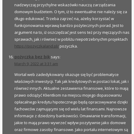
nadzwyczaj przychylne wskazówki nauczą zarządzania
domowym budżetem. O tym, iż to ewentualne nie należy się za
długo edukować. Trzeba zajrzeć na, ażeby korzystać w
funkcjonowania wprawą bardzo pożytecznych porad. Jest to
argument na to, iż oszczędzać jest sens też przy męczących nas
sprawach, jak i również w pobliżu niepotrzebnychm projektach
https://pozyczkaland.pl/
pozyczka.
pożyczka bez bik
says:
March 9, 2022 at 3:31 am
Wortal web zadedykowany okazuje się być problematyce
właściwych inwestycji. Tak jak kredytowych w postaci lokat, jak i
również innych. Aktualne zestawienia finansowe, które to mają
prawo odciążyć Klientkom na miejscu mojego dopasowaniu
opłacalnego kredytu hipotecznego będą opracowywane dzięki
fachowców zajmującymi się od wielu lat finansami. Najnowsze
informacje z dziedziny bankowości. Omawianie transformacji,
jakie to mają prawo wywrzeć wpływ pozytywnie jako domowe
oraz firmowe zasoby finansowe. Jako portalu internetowym są