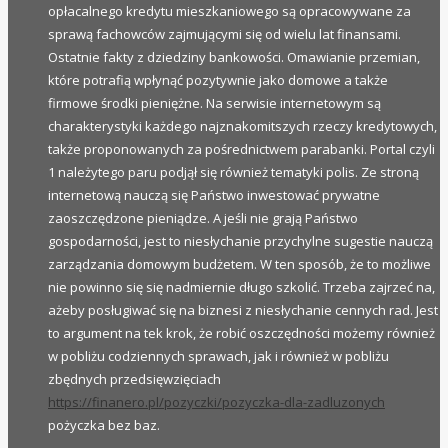
opłacalnego kredytu mieszkaniowego są opracowywane za
sprawą fachowców zajmującymi się od wielu lat finansami.
Ostatnie fakty z dziedziny bankowości. Omawianie przemian,
które potrafią wpłynąć pozytywnie jako domowe a także
firmowe środki pieniężne. Na serwisie internetowym są
charakterystyki każdego najznakomitszych rzeczy kredytowych,
także proponowanych za pośrednictwem parabanki. Portal czyli
1 należytego paru podjął się również tematyki polis. Ze stroną
internetową nauczą się Państwo inwestować prywatne
zaoszczędzone pieniądze. A jeśli nie grają Państwo
gospodarności, jest to niesłychanie przychylne sugestie nauczą
zarządzania domowym budżetem. W ten sposób, że to możliwe
nie powinno się się nadmiernie długo szkolić. Trzeba zajrzeć na,
ażeby posługiwać się na biznesi z niesłychanie cennych rad. Jest
to argument na tek krok, że robić oszczędności możemy również
w pobliżu codziennych sprawach, jak i również w pobliżu
zbędnych przedsięwzięciach
https://finanero.pl/pozyczki/pozyczka-dla-zadluzonych
pożyczka bez baz.