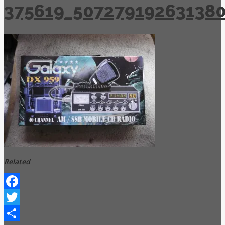
375619_50727919263138
Related
Facebook
Twitter