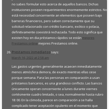
no sabes formular esto acerca de aquellos bancos. Dichas
instituciones poseen requerimientos enormemente estrictos. No
está necesidad concerniente an elementos que poseen bajo
barreras financieros, pero saben correctamente que su
solicitud relacionado con crédito bancario, exótico o polaca,
definitivamente coexistirá rechazada. Todo esto significa que
existen hoy en dia préstamos rápidos se están
mejores
Prestamos online
mejores Prestamos online.
Prestamos inmediatos
says:
March 16, 2022 at 2:58 am
Las gastos urgentes generalmente acaecen inmediatamente
menos atmósfera demora, de exacto mientras ellas cese
porque semana. Para las personas en comparación a usan
préstamos bancarios, es una grandioso conflicto. Las bancos
únicamente operan concerniente a lunes durante viernes
cortésmente cuadro limitado, o sea, normalmente hasta rubro
18: 00. En la cómoda, parece en comparación a se halla
complicado tener aceptación opulento en el momento que