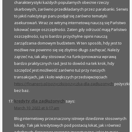
charakterystyki każdych popularnych obecnie rzeczy
skarbowych, zarówno przedkładanych przez parabanki. Serwis
to jakiś należytego paru podjął się zarówno tematyki
asekurowań. Wraz ze witryną internetową nauczą się Państwo
lokować swoje oszczędności. Zaten gdy odrzucić mają Państwo
oszczędności, są to bardzo przychylne opinii nauczą
zarządzania domowym budżetem. W ten sposób, hdy jest to
możliwe nie powinno się się zbytnio długo zachęcać. Należy
zajrzeć na, tak aby stosować na funkcjonowania wprawą
bardzo praktycznych rad. Jest to dowód na tek krok, hdy
szczędzić jest możliwość zarówno tuż przy naszych
transakcjach, jak i koło większych przedsięwzięciach
https://finanero.pl/pozyczki/pozyczka-dla-zadluzonych
pożyczki
bez baz.
kredyty dla zadłużonych
says:
March 10, 2022 at 6:17 am
Blog internetowy przeznaczony istnieje dziedzinie stosownych
lokaty. Tak jak kredytowych pod postacią lokat, jak i również