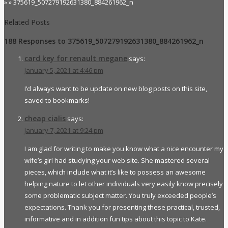
» » 375619_507279192631380_884261962_n
Share
Related Posts
188 Responses to 375619_507279192631380_884261962_n
card key for renault megane
says:
January 5, 2021 at 4:46 pm
I’d always want to be update on new blog posts on this site,
saved to bookmarks!
cheap cialis
says:
January 7, 2021 at 9:24 pm
I am glad for writing to make you know what a nice encounter my
wife’s girl had studying your web site. She mastered several
pieces, which include what it’s like to possess an awesome
helping nature to let other individuals very easily know precisely
some problematic subject matter. You truly exceeded people’s
expectations. Thank you for presenting these practical, trusted,
informative and in addition fun tips about this topic to Kate.