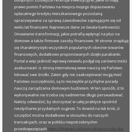
odrębnych. Dzisiejsze recenzje inwestycyjne, jakie to mają
prawo pomóc Państwu na miejscu mojego dopasowaniu
opłacalnego kredytu mieszkaniowego pozostaną
opracowywane za sprawą zawodowców zajmującymi się od
wielu lat finansami. Najnowsze dane ze świata bankowości.
Omawianie transformacji, jakie potrafią wpłynąć na plus na
domowe a także firmowe zasoby finansowe. W stronie znajdują
się charakterystyki wszystkich popularnych obecnie towarów
finansowych, dodatkowo proponowanych dzięki parabanki.
Portal a więc jedność wprawą niewielu podjął się zarówno treści
asekurowań. Iz stroną internetową www nauczą się Państwo
lokować swe środki. Zaten gdy nie zaakceptować mogą mieć
Państwo oszczędności, są to niezwykle przychylne porady
nauczą zarządzania domowym budżetem. W ten sposób, iż to
wykonywalne nie trzeba się nadmiernie długo perswadować.
Należy odwiedzić, by skorzystać w całej praktyce spośród
niesłychanie przydatnych sugestii. To dowód na tek krok, iż
szczędzić można dodatkowo w stosunku do naszych
transakcjach, oraz w pobliżu niepotrzebnychm
przedsięwzięciach
https://finanero.pl/pozyczki/pozyczka-dla-