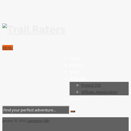
MENU
Trails
Gallery
Shop
Affiliates
Project 150
Affiliate Appplication
About
January 10, 2015
Comments (188)