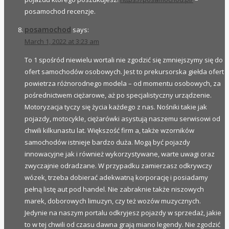
posamochod recenzje.
posamochod
says:
March 1, 2022 at 3:23 am
To 1 spośród niewielu wortali nie zgodzić się zmniejszymy się do
ofert samochodów osobowych. Jest to prekursorska giełda ofert
powietrza różnorodnego modela – od momentu osobowych, za
pośrednictwem ciężarowe, aż po specjalistyczny urządzenie.
Motoryzacja tyczy się życia każdego z nas. Nośniki takie jak
pojazdy, motocykle, ciężarówki asystują naszemu serwisowi od
chwili kilkunastu lat. Większość firm a, także wzorników
samochodów istnieje bardzo duża. Mogą być pojazdy
innowacyjne jak i również wykorzystywane, warte uwagi oraz
zwyczajnie odradzane. W przypadku zamierzasz odkrywczy
wózek, trzeba dobierać adekwatną korporację i posiadamy
pełną listę aut pod handel. Nie zabraknie także niszowych
marek, doborowych limuzyn, czy też wozów muzycznych.
Jedynie na naszym portalu odkryjesz pojazdy w sprzedaż, jakie
to w tej chwili od czasu dawna grają miano legendy. Nie zgodzić