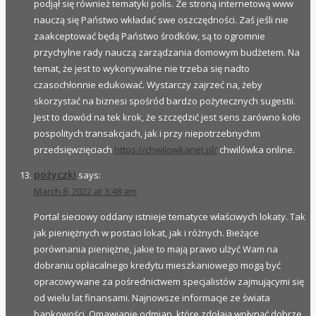
podjął się również tematyki polis. Ze stroną internetową www
nauczą się Państwo wkładać swe oszczędności. Zaś jeśli nie
zaakceptować będą Państwo środków, są to ogromnie
przychylne rady nauczą zarządzania domowym budżetem. Na
temat, że jest to wykonywalne nie trzeba się nadto
czasochłonnie edukować. Wystarczy zajrzeć na, żeby
skorzystać na biznesi spośród bardzo pożytecznych sugestii.
Jest to dowód na tek krok, że szczędzić jest sens zarówno koło
pospolitych transakcjach, jak i przy niepotrzebnychm
przedsięwzięciach
https://chwilowkanet.pl/
chwilówka online.
pożyczki
says:
March 8, 2022 at 3:48 am
Portal sieciowy oddany istnieje tematyce właściwych lokaty. Tak
jak pieniężnych w postaci lokat, jak i różnych. Bieżące
porównania pieniężne, jakie to mają prawo ulżyć Wam na
dobraniu opłacalnego kredytu mieszkaniowego mogą być
opracowywane za pośrednictwem specjalistów zajmującymi się
od wielu lat finansami. Najnowsze informacje ze świata
bankowości. Omawianie odmian, które zdołają wpłynąć dobrze