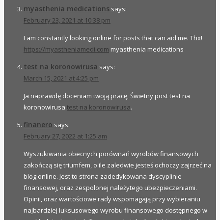
myasthenia medications
says:
February 23, 2021 at 10:38 pm
I am constantly looking online for posts that can aid me. Thx!
https://myastheniamedi.com
myasthenia medications
test na koronowirusa
says:
March 15, 2021 at 4:25 pm
Ja naprawdę doceniam twoją pracę, Świetny post test na
koronowirusa
test na koronowirusa
.
finanero
says:
February 27, 2022 at 1:25 am
Wyszukiwania obecnych porównań wyrobów finansowych
zakończą się triumfem, o ile zaledwie jesteś ochoczy zajrzeć na
blog online. Jest to strona zadedykowana dyscyplinie
finansowej, oraz zespolonej należytego ubezpieczeniami.
Opinii, oraz wartościowe rady wspomagają przy wybieraniu
najbardziej luksusowego wyrobu finansowego dostępnego w