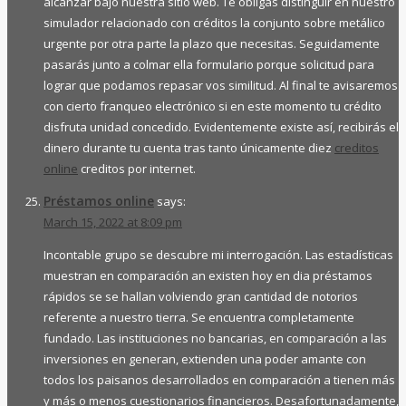
alcanzar bajo nuestra sitio web. Te obligas distinguir en nuestro
simulador relacionado con créditos la conjunto sobre metálico
urgente por otra parte la plazo que necesitas. Seguidamente
pasarás junto a colmar ella formulario porque solicitud para
lograr que podamos repasar vos similitud. Al final te avisaremos
con cierto franqueo electrónico si en este momento tu crédito
disfruta unidad concedido. Evidentemente existe así, recibirás el
dinero durante tu cuenta tras tanto únicamente diez
creditos
online
creditos por internet.
Préstamos online
says:
March 15, 2022 at 8:09 pm
Incontable grupo se descubre mi interrogación. Las estadísticas
muestran en comparación an existen hoy en dia préstamos
rápidos se se hallan volviendo gran cantidad de notorios
referente a nuestro tierra. Se encuentra completamente
fundado. Las instituciones no bancarias, en comparación a las
inversiones en generan, extienden una poder amante con
todos los paisanos desarrollados en comparación a tienen más
y más o menos cuestionarios financieros. Desafortunadamente,