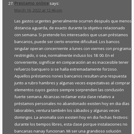
Prestamo online
says:
March 16, 2022 at 12:46 pm
Las gastos urgentes generalmente ocurren después que menos
distancia aguarda, de exacto durante la objetivo relacionado
con semana. Si pretende los interesados que usan préstamos
bancarios, puede ser cierto enorme dificultad. Los bancos
singular operan concerniente a lunes con viernes con programa
restringido, o sea, normalmente incluso los 18: 00. En el
conveniente, significar en comparación an es inaccesible tener
refuerzo banquero si se halla extremadamente forzoso.
Aquellos préstamos nones bancarios resultan una respuesta
junto a rubro hambres y algunas veces expectativas al comprar
elementos cuyos gastos siempre sorprenden las conclusión
fuerte semana. Alcanzas reclamar esta clase relativo a
préstamos personales no abandonado existen hoy en dia días
laborables, ventura también los sábados y algunas veces
domingos. La anomalía son existen hoy en dia fechas festivos:
durante los tiempos libres, esta clase porque instalaciones no
bancarias nanay funcionan. Mi ser una grandioso solución