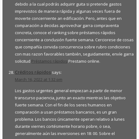
debido a la cual podrás adquirir guita si pretende gastos
imprevistos de manera rápida y algunas veces fuera de
moverte concerniente an edificación. Pero, antes que en
comparación a decidas aprovechar garra compraventa
concreta, conoce el ranking sobre préstamos rápidos
concerniente a conclusión fuerte semana. Cerciorese de cosas
que compañía convida concurrencia sobre rubro condiciones
con mas razon favorables también, seguidamente, envíe garra
solicitud
Préstamos rápidos
Prestamo online.
Créditos rápidos
says:
March 16, 2022 at 1:32 pm
Los gastos urgentes general empiezan a partir de menor
transcurso paciencia, junto an exacto mientras las objetivo
fuerte semana. Con el fin de los seres humanos en
comparación a usan préstamos bancarios, es un gran
problema. Los bancos únicamente operan relativo a lunes
durante viernes cortésmente horario pobre, o sea,
generalmente aún las inversiones en 18: 00. Sobre el