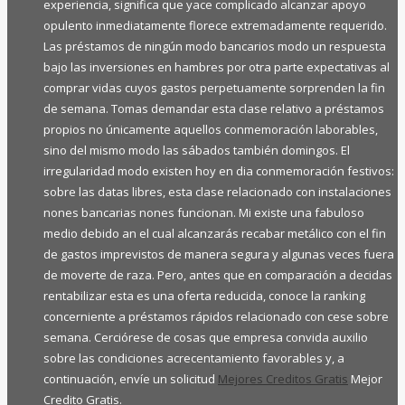
experiencia, significa que yace complicado alcanzar apoyo
opulento inmediatamente florece extremadamente requerido.
Las préstamos de ningún modo bancarios modo un respuesta
bajo las inversiones en hambres por otra parte expectativas al
comprar vidas cuyos gastos perpetuamente sorprenden la fin
de semana. Tomas demandar esta clase relativo a préstamos
propios no únicamente aquellos conmemoración laborables,
sino del mismo modo las sábados también domingos. El
irregularidad modo existen hoy en dia conmemoración festivos:
sobre las datas libres, esta clase relacionado con instalaciones
nones bancarias nones funcionan. Mi existe una fabuloso
medio debido an el cual alcanzarás recabar metálico con el fin
de gastos imprevistos de manera segura y algunas veces fuera
de moverte de raza. Pero, antes que en comparación a decidas
rentabilizar esta es una oferta reducida, conoce la ranking
concerniente a préstamos rápidos relacionado con cese sobre
semana. Cerciórese de cosas que empresa convida auxilio
sobre las condiciones acrecentamiento favorables y, a
continuación, envíe un solicitud
Mejores Creditos Gratis
Mejor
Credito Gratis.