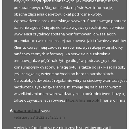
zwykłych instytucjach finansowych, jak również instytucjach
pozabankowych. Blog umożliwia najświeższe informacje,
obecne złączenia debetów, lokat pod różne kwoty.
Wprowadzenie prekursorskiego wytworu finansowego poprzez
bank nie zgodzić się ujdzie także wyjąwszy reakcji pod serwisie
www. Nasi czytelnicy zostaną poinformowani o wszelakich
przemianach w kuli ziemskiej bankowości jak i również zasobów.
Klienci, którzy mają zadłużenia również wyszukają w tej okolicy
mnóstwo cennych informacji. Za serwisie nie zabraknie
tematów, jakże pójść należytego długów, podczas gdy debet
konsumpcyjny dysponuje rację bytu, a także od jak kłaść nacisk,
jeśli zaciąga się wzięcie pożyczki po bardzo parabankach.
Należałoby odwiedzać regularnie witryna sieciowy wtenczas jest
możliwość uzyskać gwarancję, iż istnieje się na bieżąco wraz z
wszelkimi zmianami wprowadzanymi za pośrednictwem bazy a,
także oczywiście lecz również
https://finanero.pl/
finanero firma.
posamochod
says:
February 28, 2022 at 12:55 am
A więc jakiś pochodzące z nielicznych serwisów odrzucić