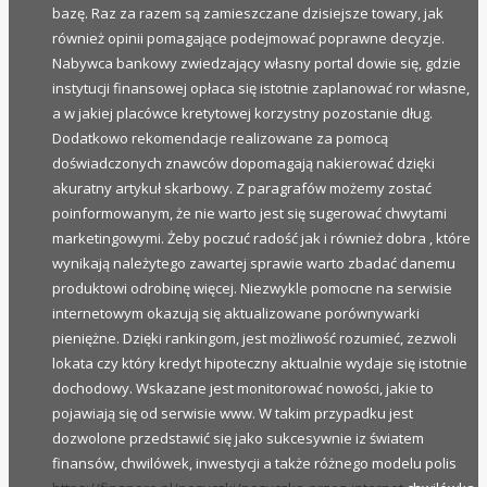
bazę. Raz za razem są zamieszczane dzisiejsze towary, jak
również opinii pomagające podejmować poprawne decyzje.
Nabywca bankowy zwiedzający własny portal dowie się, gdzie
instytucji finansowej opłaca się istotnie zaplanować ror własne,
a w jakiej placówce kretytowej korzystny pozostanie dług.
Dodatkowo rekomendacje realizowane za pomocą
doświadczonych znawców dopomagają nakierować dzięki
akuratny artykuł skarbowy. Z paragrafów możemy zostać
poinformowanym, że nie warto jest się sugerować chwytami
marketingowymi. Żeby poczuć radość jak i również dobra , które
wynikają należytego zawartej sprawie warto zbadać danemu
produktowi odrobinę więcej. Niezwykle pomocne na serwisie
internetowym okazują się aktualizowane porównywarki
pieniężne. Dzięki rankingom, jest możliwość rozumieć, zezwoli
lokata czy który kredyt hipoteczny aktualnie wydaje się istotnie
dochodowy. Wskazane jest monitorować nowości, jakie to
pojawiają się od serwisie www. W takim przypadku jest
dozwolone przedstawić się jako sukcesywnie iz światem
finansów, chwilówek, inwestycji a także różnego modelu polis