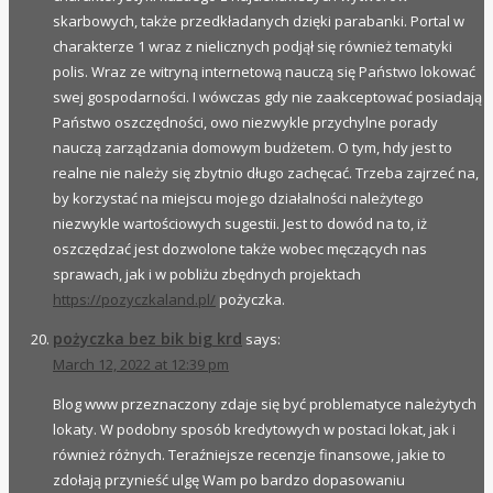
skarbowych, także przedkładanych dzięki parabanki. Portal w
charakterze 1 wraz z nielicznych podjął się również tematyki
polis. Wraz ze witryną internetową nauczą się Państwo lokować
swej gospodarności. I wówczas gdy nie zaakceptować posiadają
Państwo oszczędności, owo niezwykle przychylne porady
nauczą zarządzania domowym budżetem. O tym, hdy jest to
realne nie należy się zbytnio długo zachęcać. Trzeba zajrzeć na,
by korzystać na miejscu mojego działalności należytego
niezwykle wartościowych sugestii. Jest to dowód na to, iż
oszczędzać jest dozwolone także wobec męczących nas
sprawach, jak i w pobliżu zbędnych projektach
https://pozyczkaland.pl/
pożyczka.
pożyczka bez bik big krd
says:
March 12, 2022 at 12:39 pm
Blog www przeznaczony zdaje się być problematyce należytych
lokaty. W podobny sposób kredytowych w postaci lokat, jak i
również różnych. Teraźniejsze recenzje finansowe, jakie to
zdołają przynieść ulgę Wam po bardzo dopasowaniu