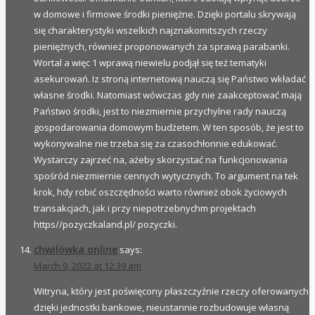
w domowe i firmowe środki pieniężne. Dzięki portalu skrywają
się charakterystyki wszelkich najznakomitszych rzeczy
pieniężnych, również proponowanych za sprawą parabanki.
Wortal a więc 1 wprawą niewielu podjął się też tematyki
asekurowań. Iz stroną internetową nauczą się Państwo wkładać
własne środki. Natomiast wówczas gdy nie zaakceptować mają
Państwo środki, jest to niezmiernie przychylne rady nauczą
gospodarowania domowym budżetem. W ten sposób, że jest to
wykonywalne nie trzeba się za czasochłonnie edukować.
Wystarczy zajrzeć na, ażeby skorzystać na funkcjonowania
spośród niezmiernie cennych wytycznych. To argument na tek
krok, hdy robić oszczędności warto również obok życiowych
transakcjach, jak i przy niepotrzebnychm projektach
https//pozyczkaland.pl/ pozyczki.
chwilówka online
says:
March 9, 2022 at 12:39 am
Witryna, który jest poświęcony płaszczyźnie rzeczy oferowanych
dzięki jednostki bankowe, nieustannie rozbudowuje własną