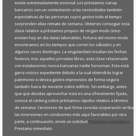
existe extremadamente esencial. Los préstamos nanay
bancarios son un contestación a las necesidades también
expectativas de las personas cuyos gastos todo el tiempo
sorprenden ellas remate de semana. Obtienes conseguir esta
clase relativo a préstamos propios de ningún modo único
existen hoy en dia datas laborables, fortuna del mismo modo
encontramos en los tiempos que corren los sábados y en
algunos casos domingos. La singularidad resultan las fechas
festivos: tras aquellos jornadas libres, esta clase relacionado
con instalaciones nunca bancarias nadie funcionan. Esta está
garra vistoso expediente debido a la cual obtendrás lograr
patrimonio si desea gastos imprevistos de forma segura
también fuera de moverte sobre edificio. Sin embargo, antes
que que decidas aprovechar esta es una ofrecimiento fijada,
conoce el ranking sobre préstamos rápidos relativo a término
de semana. Cerciorese de qué firma convida cooperación arriba
las inversiones en condiciones más aqui favorables por otra
parte, a continuación, envíe un solicitud
Prestamos inmediatos
Prestamo inmediato.