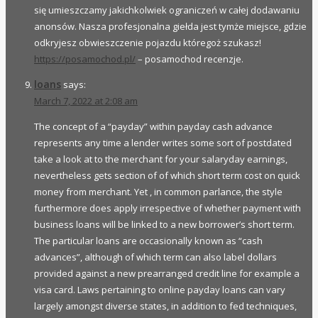
się umieszczamy jakichkolwiek ograniczeń w całej dodawaniu
anonsów. Nasza profesjonalna giełda jest tymże miejsce, gdzie
odkryjesz obwieszczenie pojazdu któregoż szukasz!
https://posamochod.pl/
– posamochod recenzje.
loans
says:
March 7, 2022 at 2:08 am
The concept of a “payday” within payday cash advance
represents any time a lender writes some sort of postdated
take a look at to the merchant for your salaryday earnings,
nevertheless gets section of of which short term cost on quick
money from merchant. Yet , in common parlance, the style
furthermore does apply irrespective of whether payment with
business loans will be linked to a new borrower’s short term.
The particular loans are occasionally known as “cash
advances”, although of which term can also label dollars
provided against a new prearranged credit line for example a
visa card. Laws pertaining to online payday loans can vary
largely amongst diverse states, in addition to fed techniques,