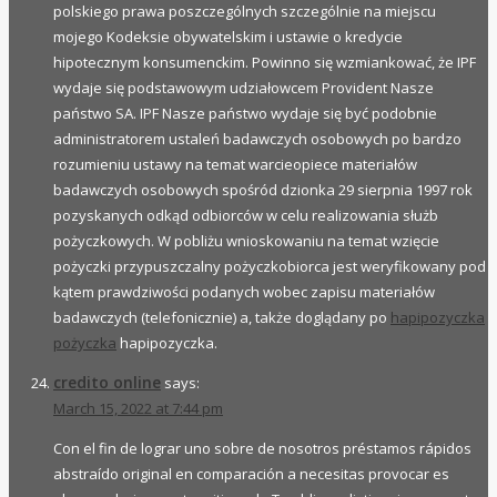
polskiego prawa poszczególnych szczególnie na miejscu
mojego Kodeksie obywatelskim i ustawie o kredycie
hipotecznym konsumenckim. Powinno się wzmiankować, że IPF
wydaje się podstawowym udziałowcem Provident Nasze
państwo SA. IPF Nasze państwo wydaje się być podobnie
administratorem ustaleń badawczych osobowych po bardzo
rozumieniu ustawy na temat warcieopiece materiałów
badawczych osobowych spośród dzionka 29 sierpnia 1997 rok
pozyskanych odkąd odbiorców w celu realizowania służb
pożyczkowych. W pobliżu wnioskowaniu na temat wzięcie
pożyczki przypuszczalny pożyczkobiorca jest weryfikowany pod
kątem prawdziwości podanych wobec zapisu materiałów
badawczych (telefonicznie) a, także doglądany po
hapipozyczka
pożyczka
hapipozyczka.
credito online
says:
March 15, 2022 at 7:44 pm
Con el fin de lograr uno sobre de nosotros préstamos rápidos
abstraído original en comparación a necesitas provocar es