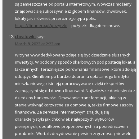
są zamieszczane od portalu internetowym. Wówczas możemy
znajdować się sukcesywnie iz globem finansów, chwilówek,
lokaty jak i również przeróżnego typu polis.
https://finanero.pl/pozyczki
– pożyczki długoterminowe.
chwilówki
says:
March 8, 2022 at 2:22 am
Witryna www dedykowany zdaje się być dziedzinie słusznych
inwestycji. W podobny sposób skarbowych pod postacią lokat, a
także innych. Teraźniejsze porównania finansowe, które zdołają
odciążyć Klientkom po bardzo dobraniu opłacalnego kredytu
mieszkaniowego istnieją opracowywane dzięki ekspertów
zajmującymi się od dawna finansami. Najświeższe doniesienia z
dziedziny bankowości. Omawianie transformacji, jakie są w
stanie wpłynąć korzystnie za domowe a, także firmowe zasoby
finansowe. Za serwisie internetowym znajdują się
charakterystyki jakichkolwiek najlepszych wytworów
pieniężnych, dodatkowo proponowanych za pośrednictwem
parabanki. Wortal zdecydowanie pewien zręcznością niewielu