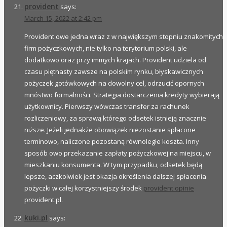
provident
says:
March 15, 2022 at 2:42 pm
Provident owe jedna wraz z w największym stopniu znakomitych
firm pożyczkowych, nie tylko na terytorium polski, ale
dodatkowo oraz przy immych krajach. Provident udziela od
czasu piętnasty zawsze na polskim rynku, błyskawicznych
pożyczek gotówkowych na dowolny cel, odrzucić opornych
mnóstwo formalności. Strategia dostarczenia kredyty wybierają
użytkownicy. Pierwszy wówczas transfer za rachunek
rozliczeniowy, za sprawą którego odsetek istnieją znacznie
niższe. Jeżeli jednakże obowiązek niezostanie spłacone
terminowo, naliczone pozostaną równoległe koszta. Inny
sposób owo przekazanie zapłaty pożyczkowej na miejscu, w
mieszkaniu konsumenta. W tym przypadku, odsetek będą
lepsze, aczkolwiek jest okazja określenia dalszej spłacenia
pożyczki w całej korzystniejszy środek
provident opinie
provident.pl.
kuki.pl
says: