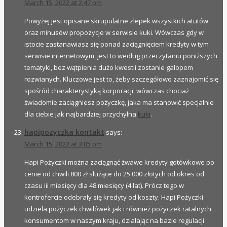
March 15, 2022 at 2:47 pm
Powyżej jest opisane skrupulatne zlepek wszystkich atutów
oraz minusów propozycje w serwisie kuki. Wówczas gdy w
istocie zastanawiasz się ponad zaciągnięciem kredyty w tym
serwisie internetowym, jest to według przeczytaniu poniższych
tematyki, bez wątpienia dużo kwestii zostanie galopem
rozwianych. Kluczowe jest to, żeby szczegółowo zaznajomić się
spośród charakterystyką korporacji, wówczas chociaż
świadomie zaciągniesz pożyczkę, jaka ma stanowić specjalnie
dla ciebie jak najbardziej przychylna
kuki
.
hapipozyczka kontakt
says:
March 15, 2022 at 3:05 pm
Hapi Pożyczki można zaciągnąć żwawe kredyty gotówkowe po
cenie od chwili 800 zł służące do 25 000 złotych od okres od
czasu iii miesięcy dla 48 miesięcy (4 lat). Prócz tego w
kontrofercie odebrały się kredyty od koszty. Hapi Pożyczki
udziela pożyczek chwilówek jak i również pożyczek ratalnych
konsumentom w naszym kraju, działając na bazie regulacji