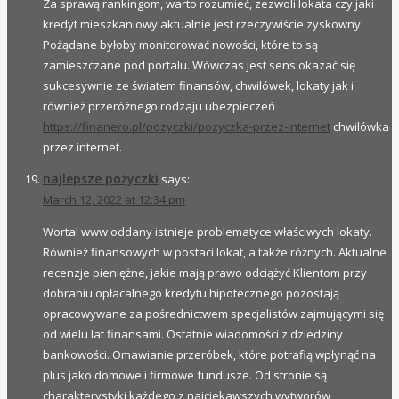
Za sprawą rankingom, warto rozumieć, zezwoli lokata czy jaki
kredyt mieszkaniowy aktualnie jest rzeczywiście zyskowny.
Pożądane byłoby monitorować nowości, które to są
zamieszczane pod portalu. Wówczas jest sens okazać się
sukcesywnie ze światem finansów, chwilówek, lokaty jak i
również przeróżnego rodzaju ubezpieczeń
https://finanero.pl/pozyczki/pozyczka-przez-internet
chwilówka
przez internet.
najlepsze pożyczki
says:
March 12, 2022 at 12:34 pm
Wortal www oddany istnieje problematyce właściwych lokaty.
Również finansowych w postaci lokat, a także różnych. Aktualne
recenzje pieniężne, jakie mają prawo odciążyć Klientom przy
dobraniu opłacalnego kredytu hipotecznego pozostają
opracowywane za pośrednictwem specjalistów zajmującymi się
od wielu lat finansami. Ostatnie wiadomości z dziedziny
bankowości. Omawianie przeróbek, które potrafią wpłynąć na
plus jako domowe i firmowe fundusze. Od stronie są
charakterystyki każdego z najciekawszych wytworów