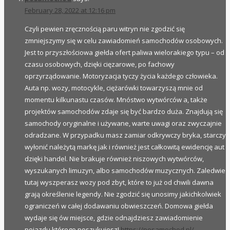
February 28, 2022 at 12:16 pm
Czyli pewien zręcznością paru witryn nie zgodzić się
zmniejszymy się w celu zawiadomień samochodów osobowych.
Jest to przyszłościowa giełda ofert paliwa wielorakiego typu – od
czasu osobowych, dzięki cięzarowe, po fachowy
oprzyrządowanie. Motoryzacja tyczy życia każdego człowieka.
Auta np. wozy, motocykle, ciężarówki towarzyszą mnie od
momentu kilkunastu czasów. Mnóstwo wytwórców a, także
projektów samochodów zdaje się być bardzo duża. Znajdują się
samochody oryginalne i używane, warte uwagi oraz zwyczajnie
odradzane. W przypadku masz zamiar odkrywczy bryka, starczy
wyłonić należytą markę jak i również jest całkowitą ewidencję aut
dzięki handel. Nie brakuje również niszowych wytwórców,
wyszukanych limuzyn, albo samochodów muzycznych. Zaledwie
tutaj wyszperasz wozy pod zbyt, które to już od chwili dawna
grają określenie legendy. Nie zgodzić się unosimy jakichkolwiek
ograniczeń w całej dodawaniu obwieszczeń. Domowa giełda
wydaje się ów miejsce, gdzie odnajdziesz zawiadomienie
pojazdu którego poszukujesz!
https://posamochod.pl/
–