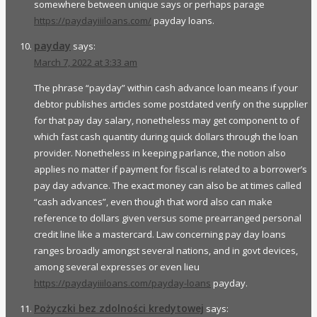
somewhere between unique says or perhaps parage
https://paydayiiiloans.com/
payday loans.
payday
says:
March 7, 2022 at 3:33 am
The phrase “payday” within cash advance loan means if your
debtor publishes articles some postdated verify on the supplier
for that pay day salary, nonetheless may get component to of
which fast cash quantity during quick dollars through the loan
provider. Nonetheless in keeping parlance, the notion also
applies no matter if payment for fiscal is related to a borrower’s
pay day advance. The exact money can also be at times called
“cash advances”, even though that word also can make
reference to dollars given versus some prearranged personal
credit line like a mastercard. Law concerning pay day loans
ranges broadly amongst several nations, and in govt devices,
among several expresses or even lieu
https://paydayiiiloans.com/payday-loans
payday.
Pożyczki bez zdolności kredytowej
says: