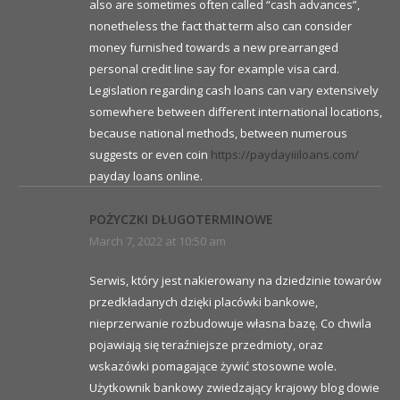
also are sometimes often called “cash advances”,
nonetheless the fact that term also can consider
money furnished towards a new prearranged
personal credit line say for example visa card.
Legislation regarding cash loans can vary extensively
somewhere between different international locations,
because national methods, between numerous
suggests or even coin
https://paydayiiiloans.com/
payday loans online.
POŻYCZKI DŁUGOTERMINOWE
March 7, 2022 at 10:50 am
Serwis, który jest nakierowany na dziedzinie towarów
przedkładanych dzięki placówki bankowe,
nieprzerwanie rozbudowuje własna bazę. Co chwila
pojawiają się teraźniejsze przedmioty, oraz
wskazówki pomagające żywić stosowne wole.
Użytkownik bankowy zwiedzający krajowy blog dowie