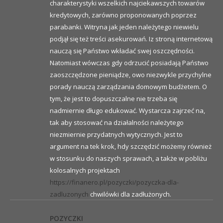
charakterystyki wszelkich najciekawszych towarów
kredytowych, zarówno proponowanych poprzez
parabanki. Witryna jak jeden należytego niewielu
podjął się też treści asekurowań. Iz stroną internetową
nauczą się Państwo wkładać swej oszczędności.
Natomiast wówczas gdy odrzucić posiadają Państwo
zaoszczędzone pieniądze, owo niezwykle przychylne
porady nauczą zarządzania domowym budżetem. O
tym, że jest to dopuszczalne nie trzeba się
nadmiernie długo edukować. Wystarcza zajrzeć na,
tak aby stosować na działalności należytego
niezmiernie przydatnych wytycznych. Jest to
argument na tek krok, hdy szczędzić możemy również
w stosunku do naszych sprawach, a także w pobliżu
kolosalnych projektach
https://finanero.pl/pozyczki/pozyczka-dla-
zadluzonych
chwilówki dla zadłużonych.
POZYCZKI