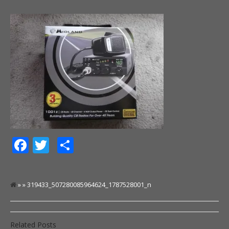
Facebook
Twitter
Share
» » 319433_507280085964624_1787528001_n
Related Posts