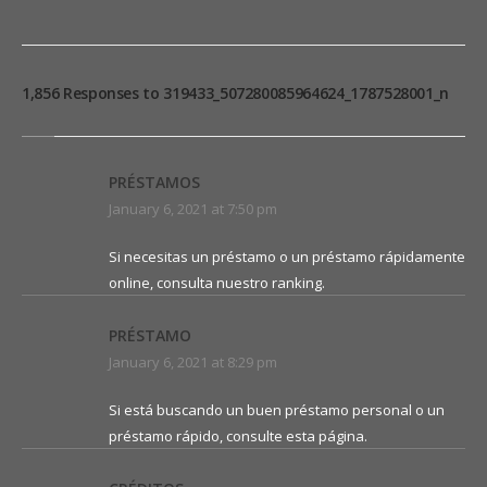
1,856 Responses to 319433_507280085964624_1787528001_n
PRÉSTAMOS
January 6, 2021 at 7:50 pm
Si necesitas un préstamo o un préstamo rápidamente
online, consulta nuestro ranking.
PRÉSTAMO
January 6, 2021 at 8:29 pm
Si está buscando un buen préstamo personal o un
préstamo rápido, consulte esta página.