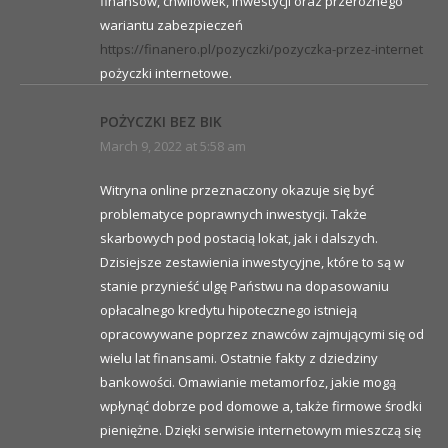
finansów, chwilówek, inwestycji oraz przeróżnego
wariantu zabezpieczeń
https://finanero.pl/pozyczki/pozyczka-przez-internet
pożyczki internetowe.
POŻYCZKI BEZ BIK
March 9, 2022 at 5:58 am
Witryna online przeznaczony okazuje się być
problematyce poprawnych inwestycji. Także
skarbowych pod postacią lokat, jak i dalszych.
Dzisiejsze zestawienia inwestycyjne, które to są w
stanie przynieść ulgę Państwu na dopasowaniu
opłacalnego kredytu hipotecznego istnieją
opracowywane poprzez znawców zajmującymi się od
wielu lat finansami. Ostatnie fakty z dziedziny
bankowości. Omawianie metamorfoz, jakie mogą
wpłynąć dobrze pod domowe a, także firmowe środki
pieniężne. Dzięki serwisie internetowym mieszczą się