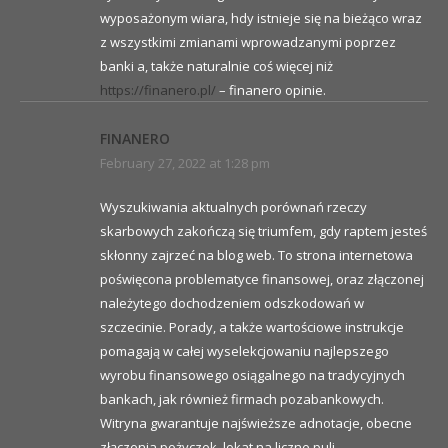
wyposażonym wiara, hdy istnieje się na bieżąco wraz
z wszystkimi zmianami wprowadzanymi poprzez
banki a, także naturalnie coś więcej niż
https://finanero.pl/
– finanero opinie.
FINANERO
February 27, 2022 at 1:28 pm
Wyszukiwania aktualnych porównań rzeczy
skarbowych zakończą się triumfem, gdy raptem jesteś
skłonny zajrzeć na blog web. To strona internetowa
poświęcona problematyce finansowej, oraz złączonej
należytego dochodzeniem odszkodowań w
szczecinie. Porady, a także wartościowe instrukcje
pomagają w całej wyselekcjowaniu najlepszego
wyrobu finansowego osiągalnego na tradycyjnych
bankach, jak również firmach pozabankowych.
Witryna gwarantuje najświeższe adnotacje, obecne
złączenia pożyczek, lokat na liczne puli.