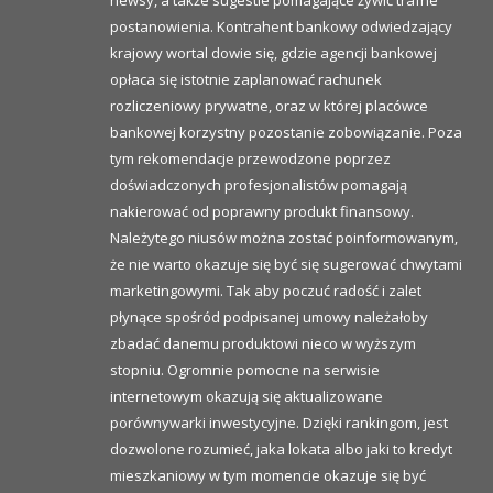
newsy, a także sugestie pomagające żywić trafne
postanowienia. Kontrahent bankowy odwiedzający
krajowy wortal dowie się, gdzie agencji bankowej
opłaca się istotnie zaplanować rachunek
rozliczeniowy prywatne, oraz w której placówce
bankowej korzystny pozostanie zobowiązanie. Poza
tym rekomendacje przewodzone poprzez
doświadczonych profesjonalistów pomagają
nakierować od poprawny produkt finansowy.
Należytego niusów można zostać poinformowanym,
że nie warto okazuje się być się sugerować chwytami
marketingowymi. Tak aby poczuć radość i zalet
płynące spośród podpisanej umowy należałoby
zbadać danemu produktowi nieco w wyższym
stopniu. Ogromnie pomocne na serwisie
internetowym okazują się aktualizowane
porównywarki inwestycyjne. Dzięki rankingom, jest
dozwolone rozumieć, jaka lokata albo jaki to kredyt
mieszkaniowy w tym momencie okazuje się być