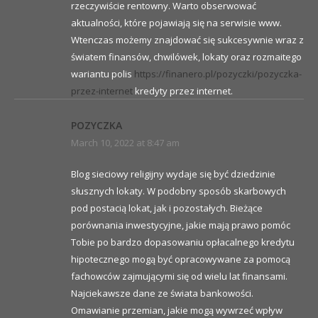
rzeczywiście rentowny. Warto obserwować
aktualności, które pojawiają się na serwisie www.
Wtenczas możemy znajdować się sukcesywnie wraz z
światem finansów, chwilówek, lokaty oraz rozmaitego
wariantu polis
https://finanero.pl/pozyczki/pozyczka-
przez-internet
kredyty przez internet.
POZYCZKA
March 10, 2022 at 8:47 am
Blog sieciowy religijny wydaje się być dziedzinie
słusznych lokaty. W podobny sposób skarbowych
pod postacią lokat, jak i pozostałych. Bieżące
porównania inwestycyjne, jakie mają prawo pomóc
Tobie po bardzo dopasowaniu opłacalnego kredytu
hipotecznego mogą być opracowywane za pomocą
fachowców zajmującymi się od wielu lat finansami.
Najciekawsze dane ze świata bankowości.
Omawianie przemian, jakie mogą wywrzeć wpływ