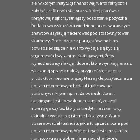
się, w którym instytucji finansowej warto faktycznie
założyć profil osobiste, oraz w której placówce
kretytowej najkorzystniejszy pozostanie pożyczka.
Dodatkowo wskazówki wiedzione przez wprawnych
znawców asystują nakierować pod stosowny towar
skarbowy. Pochodzące z paragrafów możemy
dowiedzieć się, że nie warto wydaje się być się
sugerować chwytami marketingowymi. Żeby
wyniuchać satysfakcję i dobra , które wynikają wraz z
włączonej sprawie należy przyjrzeć się danemu
produktowi niewiele więcej. Niezwykle pożyteczne za
portalu internetowym będą aktualizowane
porównywarki pieniężne. Za pośrednictwem
rankingom, jest dozwolone rozumieć, zezwoli
inwestycja czy też który to kredyt mieszkaniowy
aktualnie wydaje się istotnie lukratywny. Warto
obserwować aktualności, jakie to ujrzeć można pod
portalu internetowym. Wobec tego jest sens istnieć
non stop wraz z globem finansów, chwilówek,