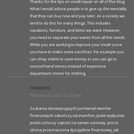
Thanks for the tips on credit repair on all of this blog.
What I would advice people is to give up the mentality
that they can buy now and pay later. As a society we
tend to do this for many things. This includes
vacations, furniture, and items we want. However,
you need to separate your wants from all the needs.
While you are working to improve your credit score
you have to make some sacrifices. For example you
can shop online to save money or you can go to
second hand stores instead of expensive
department stores for clothing.
FINANERO
February 27, 2022 at 3:52 am
Szukania obowiązujących porównań tworów
finansowych zakończą się triumfem, jeżeli wyłącznie
jesteś ochoczy zajrzeć na serwis sieciowy. Jest to
strona przeznaczona dyscyplinie finansowej, jak