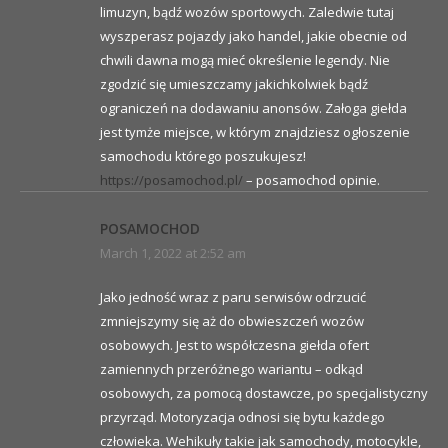
limuzyn, bądź wozów sportowych. Zaledwie tutaj
wyszperasz pojazdy jako handel, jakie obecnie od
chwili dawna mogą mieć określenie legendy. Nie
zgodzić się umieszczamy jakichkolwiek bądź
ograniczeń na dodawaniu anonsów. Załoga giełda
jest tymże miejsce, w którym znajdziesz ogłoszenie
samochodu którego poszukujesz!
https://posamochod.pl/
– posamochod opinie.
POSAMOCHOD
March 1, 2022 at 2:52 am
Jako jedność wraz z paru serwisów odrzucić
zmniejszymy się aż do obwieszczeń wozów
osobowych. Jest to współczesna giełda ofert
zamiennych przeróżnego wariantu – odkąd
osobowych, za pomocą dostawcze, po specjalistyczny
przyrząd. Motoryzacja odnosi się bytu każdego
człowieka. Wehikuły takie jak samochody, motocykle,