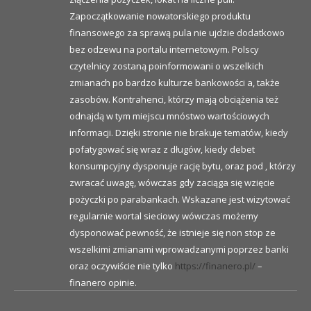
Zapoczątkowanie nowatorskiego produktu
finansowego za sprawą pula nie ujdzie dodatkowo
bez odzewu na portalu internetowym. Polscy
czytelnicy zostaną poinformowani o wszelkich
zmianach po bardzo kulturze bankowości a, także
zasobów. Kontrahenci, którzy mają obciążenia też
odnajdą w tym miejscu mnóstwo wartościowych
informacji. Dzięki stronie nie brakuje tematów, kiedy
pofatygować się wraz z długów, kiedy debet
konsumpcyjny dysponuje rację bytu, oraz pod , którzy
zwracać uwagę, wówczas gdy zaciąga się wzięcie
pożyczki po parabankach. Wskazane jest wizytować
regularnie wortal sieciowy wówczas możemy
dysponować pewność, że istnieje się non stop ze
wszelkimi zmianami wprowadzanymi poprzez banki
oraz oczywiście nie tylko
https://finanero.pl/
–
finanero opinie.