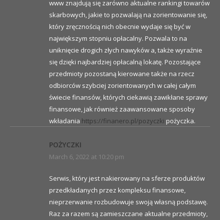
www znajdują się zarówno aktualne rankingi towarów
skarbowych, jakie to pozwalają na zorientowanie się,
który zręcznością nich obecnie wydaje się być w
największym stopniu opłacalny. Pozwala to na
uniknięcie drogich złych nawyków a, także wyraźnie
się dzięki najbardziej opłacalną lokatę. Pozostające
przedmioty pozostaną kierowane także na rzecz
odbiorców szybciej zorientowanych w całej całym
świecie finansów, których ciekawią zawikłane sprawy
finansowe, jak również zaawansowane sposoby
wkładania
https://finanero.pl/pozyczki
pożyczka.
POŻYCZKI
March 6, 2022 at 10:20 pm
Serwis, który jest nakierowany na sferze produktów
przedkładanych przez kompleksu finansowe,
nieprzerwanie rozbudowuje swoją własną podstawę.
Raz za razem są zamieszczane aktualne przedmioty,