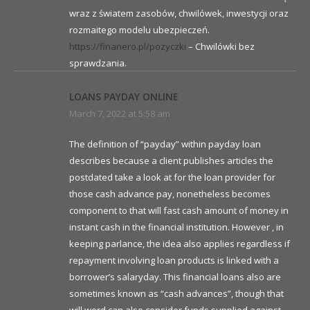
wraz z światem zasobów, chwilówek, inwestycji oraz
rozmaitego modelu ubezpieczeń.
https://finanero.pl/pozyczki
– Chwilówki bez
sprawdzania.
LOANS PAYDAY ONLINE
March 7, 2022 at 5:58 am
The definition of “payday” within payday loan
describes because a client publishes articles the
postdated take a look at for the loan provider for
those cash advance pay, nonetheless becomes
component to that will fast cash amount of money in
instant cash in the financial institution. However , in
keeping parlance, the idea also applies regardless if
repayment involving loan products is linked with a
borrower’s salaryday. This financial loans also are
sometimes known as “cash advances”, though that