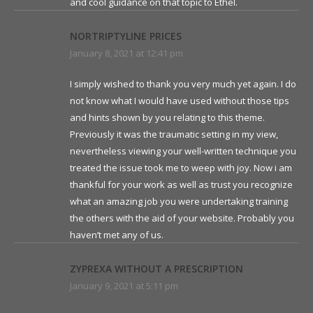
and cool guidance on that topic to Ethel.
NORTRIPTYLINE PRICES
January 8, 2021 at 12:41 pm
I simply wished to thank you very much yet again. I do
not know what I would have used without those tips
and hints shown by you relating to this theme.
Previously it was the traumatic setting in my view,
nevertheless viewing your well-written technique you
treated the issue took me to weep with joy. Now i am
thankful for your work as well as trust you recognize
what an amazing job you were undertaking training
the others with the aid of your website. Probably you
haven’t met any of us.
ZYPREXA WITHOUT A PRESCRIPTION
January 9, 2021 at 5:11 pm