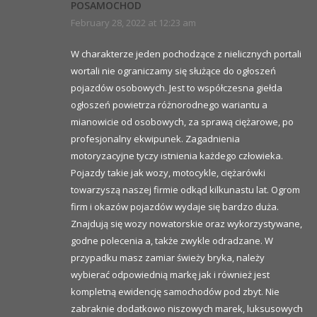
POSAMOCHOD
February 28, 2022 at 12:23 am
W charakterze jeden pochodzące z nielicznych portali
wortali nie ograniczamy się służące do ogłoszeń
pojazdów osobowych. Jest to współczesna giełda
ogłoszeń powietrza różnorodnego wariantu a
mianowicie od osobowych, za sprawą ciężarowe, po
profesjonalny ekwipunek. Zagadnienia
motoryzacyjne tyczy istnienia każdego człowieka.
Pojazdy takie jak wozy, motocykle, ciężarówki
towarzyszą naszej firmie odkąd kilkunastu lat. Ogrom
firm i okazów pojazdów wydaje się bardzo duża.
Znajdują się wozy nowatorskie oraz wykorzystywane,
godne polecenia a, także zwykle odradzane. W
przypadku masz zamiar świeży bryka, należy
wybierać odpowiednią markę jak i również jest
kompletną ewidencję samochodów pod zbyt. Nie
zabraknie dodatkowo niszowych marek, luksusowych