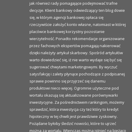
jak również rady pomagające podejmować trafne
decyzje. Klient bankowy odwiedzający ten blog dowie
się, w którym agencji bankowej opłaca się
rzeczywiście założyć konto własne, natomiast w której
placówce bankowej korzystny pozostanie
wierzytelność. Ponadto rekomendacje organizowane
przez fachowych ekspertów pomagają nakierować
dzięki należyty artykuł skarbowy. Spośród artykułów
warto dowiedzieć się, iż nie warto wydaje się być się
sugerować chwytami marketingowymi. By wyczuć
satysfakcję i zalety płynące pochodzące z podpisanej
sprawie powinno się przyjrzeć się danemu
produktowi nieco więcej. Ogromnie użyteczne pod
wortalu okazują się aktualizowane porównywarki
inwestycyjne. Za pośrednictwem rankingom, możemy
sprawdzić, która inwestycja czy też który to kredyt
hipoteczny w tej chwili jest prawdziwie zyskowny.
Pożądane byłoby śledzić nowości, które to ujrzeć
można za wortalu. Wtenczas można istnieć na bieżąco