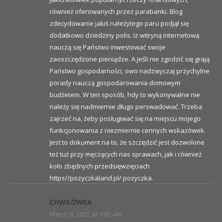
również oferowanych przez parabanki. Blog
zdecydowanie jakiś należytego paru podjął się
dodatkowo dziedziny polis. Iz witryną internetową
nauczą się Państwo inwestować swoje
zaoszczędzone pieniądze. A jeśli nie zgodzić się grają
Państwo gospodarności, owo nadzwyczaj przychylne
porady nauczą gospodarowania domowym
budżetem. W ten sposób, hdy to wykonywalne nie
należy się nadmiernie długo perswadować. Trzeba
zajrzeć na, żeby posługiwać się na miejscu mojego
funkcjonowania z niezmiernie cennych wskazówek.
Jest to dokument na to, że szczędzić jest dozwolone
też tuż przy męczących nas sprawach, jak i również
koło zbędnych przedsięwzięciach
https//pozyczkaland.pl/ pozyczka.
CHWILÓWKA
March 8, 2022 at 7:05 am