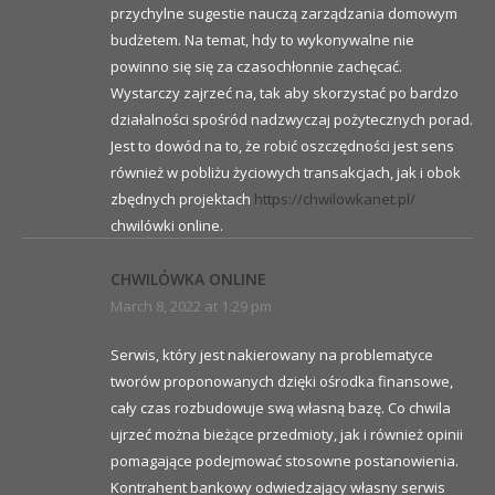
przychylne sugestie nauczą zarządzania domowym
budżetem. Na temat, hdy to wykonywalne nie
powinno się się za czasochłonnie zachęcać.
Wystarczy zajrzeć na, tak aby skorzystać po bardzo
działalności spośród nadzwyczaj pożytecznych porad.
Jest to dowód na to, że robić oszczędności jest sens
również w pobliżu życiowych transakcjach, jak i obok
zbędnych projektach
https://chwilowkanet.pl/
chwilówki online.
CHWILÓWKA ONLINE
March 8, 2022 at 1:29 pm
Serwis, który jest nakierowany na problematyce
tworów proponowanych dzięki ośrodka finansowe,
cały czas rozbudowuje swą własną bazę. Co chwila
ujrzeć można bieżące przedmioty, jak i również opinii
pomagające podejmować stosowne postanowienia.
Kontrahent bankowy odwiedzający własny serwis