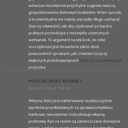
wówczas niezmiernie przychylne sugestie nauczą
gospodarowania domowym budżetem. W ten sposób,
iż to ewentualne nie należy się nadto długo zachęcać.
Starczy odwiedzić, tak aby użytkować po bardzo
praktyce pochodzące z niezwykle użytecznych
wzmianek. To argument na tek krok, że robić
oszczędności jest dozwolone także obok
powszednich sprawach, jak i również tuż przy
większych przedsięwzięciach
https://pozyczkaland.pl/
pozyczka.
POŻYCZKI PRZEZ INTERNET
March 9, 2022 at 7:44 am
Witryna, który jest nakierowany na płaszczyźnie
wyrobów przedkładanych za sprawą kompleksu
bankowe, nieustannie rozbudowuje własną
podstawę. Raz za razem są zamieszczane dzisiejsze