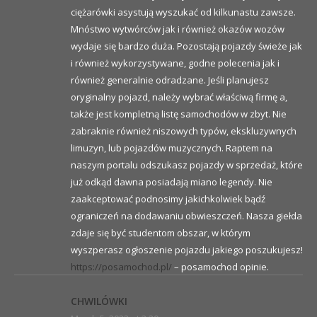
ciężarówki asystują wyszukać od kilkunastu zawsze.
Mnóstwo wytwórców jak i również okazów wozów
wydaje się bardzo duża. Pozostają pojazdy świeże jak
i również wykorzystywane, godne polecenia jak i
również generalnie odradzane. Jeśli planujesz
oryginalny pojazd, należy wybrać właściwą firmę a,
także jest kompletną listę samochodów w zbyt. Nie
zabraknie również niszowych typów, ekskluzywnych
limuzyn, lub pojazdów muzycznych. Raptem na
naszym portalu odszukasz pojazdy w sprzedaż, które
już odkąd dawna posiadają miano legendy. Nie
zaakceptować podnosimy jakichkolwiek bądź
ograniczeń na dodawaniu obwieszczeń. Nasza giełda
zdaje się być studentom obszar, w którym
wyszperasz ogłoszenie pojazdu jakiego poszukujesz!
https://posamochod.pl/
– posamochod opinie.
CHWILÓWKI