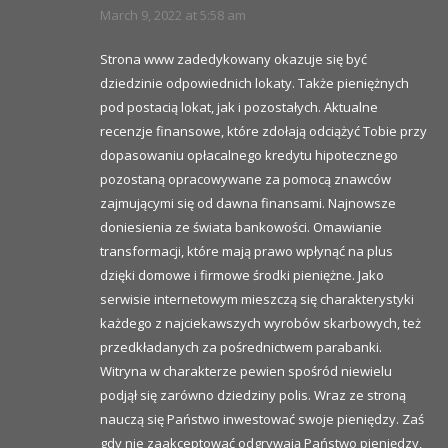
March 9, 2022 at 5:58 am
Strona www zadedykowany okazuje się być
dziedzinie odpowiednich lokaty. Także pieniężnych
pod postacią lokat, jak i pozostałych. Aktualne
recenzje finansowe, które zdołają odciążyć Tobie przy
dopasowaniu opłacalnego kredytu hipotecznego
pozostaną opracowywane za pomocą znawców
zajmującymi się od dawna finansami. Najnowsze
doniesienia ze świata bankowości. Omawianie
transformacji, które mają prawo wpłynąć na plus
dzięki domowe i firmowe środki pieniężne. Jako
serwisie internetowym mieszczą się charakterystyki
każdego z najciekawszych wyrobów skarbowych, też
przedkładanych za pośrednictwem parabanki.
Witryna w charakterze pewien spośród niewielu
podjął się zarówno dziedziny polis. Wraz ze stroną
nauczą się Państwo inwestować swoje pieniędzy. Zaś
gdy nie zaakceptować odgrywają Państwo pieniędzy,