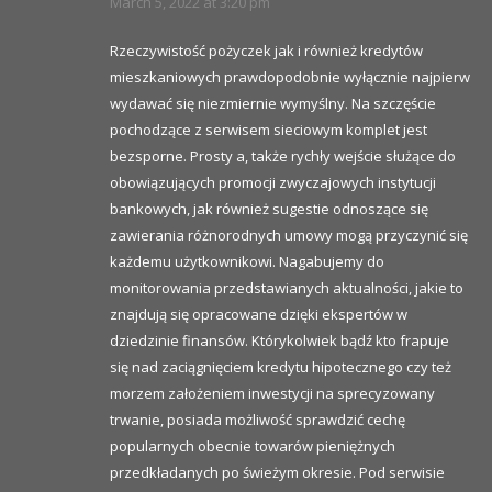
March 5, 2022 at 3:20 pm
Rzeczywistość pożyczek jak i również kredytów
mieszkaniowych prawdopodobnie wyłącznie najpierw
wydawać się niezmiernie wymyślny. Na szczęście
pochodzące z serwisem sieciowym komplet jest
bezsporne. Prosty a, także rychły wejście służące do
obowiązujących promocji zwyczajowych instytucji
bankowych, jak również sugestie odnoszące się
zawierania różnorodnych umowy mogą przyczynić się
każdemu użytkownikowi. Nagabujemy do
monitorowania przedstawianych aktualności, jakie to
znajdują się opracowane dzięki ekspertów w
dziedzinie finansów. Którykolwiek bądź kto frapuje
się nad zaciągnięciem kredytu hipotecznego czy też
morzem założeniem inwestycji na sprecyzowany
trwanie, posiada możliwość sprawdzić cechę
popularnych obecnie towarów pieniężnych
przedkładanych po świeżym okresie. Pod serwisie