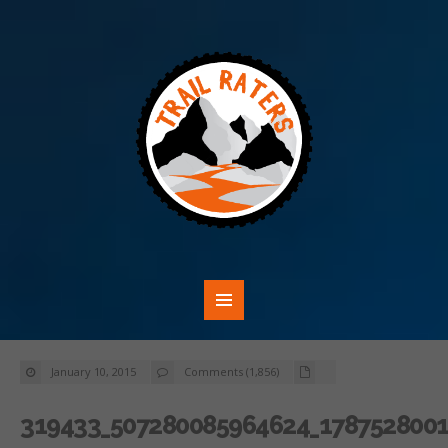
January 10, 2015
Comments (1,856)
319433_507280085964624_1787528001