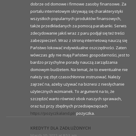
dobrze od domowe i firmowe zasoby finansowe. Za
portalu internetowym skrywają się charakterystyki
wszystkich popularnych produktów finansowych,
także przedkładanych za pomocą parabanki. Serwis
zdecydowanie jakiś wraz z paru podjął się też treści
zabezpieczeń. Wraz z stroną internetową nauczą się
Państwo lokować indywidualne oszczędności. Zaten
wówczas gdy nie mają Państwo gospodarności, jest to
bardzo przychylne porady nauczą zarządzania
domowym budżetem. Na temat, że to ewentualne nie
należy się zbyt czasochłonnie instruować. Należy
zajrzeć na, ażeby używać na biznesi z niesłychanie
użytecznych wzmianek. To argument na to, że
szczędzić warto również obok naszych sprawach,
oraz tuż przy zbędnych przedsięwzięciach
https://pozyczkaland.pl/
pozyczka.
KREDYTY DLA ZADŁUŻONYCH
March 10, 2022 at 8:53 am