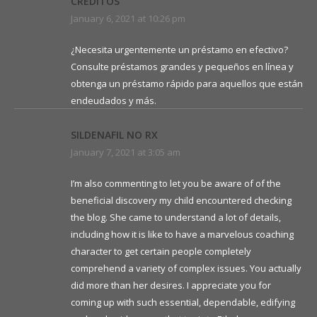
CRÉDITOS
January 6, 2021 at 10:26 pm
¿Necesita urgentemente un préstamo en efectivo?
Consulte préstamos grandes y pequeños en línea y
obtenga un préstamo rápido para aquellos que están
endeudados y más.
SILDENAFIL NO RX
January 7, 2021 at 3:05 am
I’m also commenting to let you be aware of of the
beneficial discovery my child encountered checking
the blog. She came to understand a lot of details,
including how it is like to have a marvelous coaching
character to get certain people completely
comprehend a variety of complex issues. You actually
did more than her desires. I appreciate you for
coming up with such essential, dependable, edifying