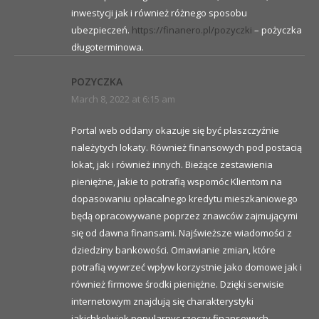
inwestycji jak i również różnego sposobu
ubezpieczeń.
https://finanero.pl/pozyczki
– pożyczka
długoterminowa.
POZYCZKA
March 8, 2022 at 6:15 am
Portal web oddany okazuje się być płaszczyźnie
należytych lokaty. Również finansowych pod postacią
lokat, jak i również innych. Bieżące zestawienia
pieniężne, jakie to potrafią wspomóc Klientom na
dopasowaniu opłacalnego kredytu mieszkaniowego
będą opracowywane poprzez znawców zajmującymi
się od dawna finansami. Najświeższe wiadomości z
dziedziny bankowości. Omawianie zmian, które
potrafią wywrzeć wpływ korzystnie jako domowe jak i
również firmowe środki pieniężne. Dzięki serwisie
internetowym znajdują się charakterystyki
jakichkolwiek popularnyc rzeczy finansowych,