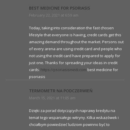
BEST MEDICINE FOR PSORIASIS
February 22, 2021 at 6:59 am
Today, taking into consideration the fast chosen
lifestyle that everyone is having, credit cards get this
amazing demand throughout the market. Persons out
of every arena are using credit card and people who
not using the credit card have prepared to apply for
just one. Thanks for spreading your ideas in credit
cards.
https://psoriasismedi.com
best medicine for
psoriasis
TERMOMETR NA PODCZERWIEŃ
March 15, 2021 at 11:05 am
Dzięki za porad dotyczących naprawy kredytu na
temat tego wspaniałego witryny. Kilka wskazówek i
chciałbym powiedzieć ludziom powinno być to