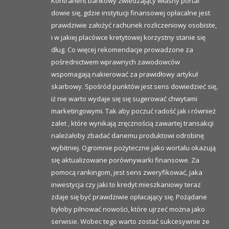
Kontrahent bankowy zwiedzający własny portal
dowie się, gdzie instytucji finansowej opłacalne jest
prawdziwie założyć rachunek rozliczeniowy osobiste,
i w jakiej placówce kretytowej korzystny stanie się
dług. Co więcej rekomendacje prowadzone za
pośrednictwem wprawnych zawodowców
wspomagają nakierować za prawidłowy artykuł
skarbowy. Spośród punktów jest sens dowiedzieć się,
iż nie warto wydaje się się sugerować chwytami
marketingowymi. Tak aby poczuć radość jak i również
zalet , które wynikają zręcznością zawartej transakcji
należałoby zbadać danemu produktowi odrobinę
wybitniej. Ogromnie pożyteczne jako wortalu okazują
się aktualizowane porównywarki finansowe. Za
pomocą rankingom, jest sens zweryfikować, jaka
inwestycja czy jaki to kredyt mieszkaniowy teraz
zdaje się być prawdziwie opłacający się. Pożądane
byłoby pilnować nowości, które ujrzeć można jako
serwisie. Wobec tego warto zostać sukcesywnie ze