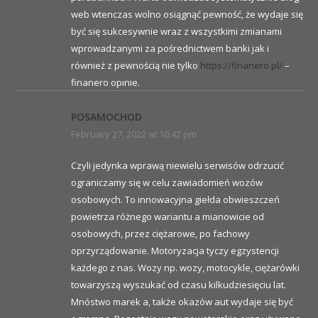
web wtenczas wolno osiągnąć pewność, że wydaje się
być się sukcesywnie wraz z wszystkimi zmianami
wprowadzanymi za pośrednictwem banki jak i
również z pewnością nie tylko
https://finanero.pl/
–
finanero opinie.
POSAMOCHOD
February 27, 2022 at 10:42 pm
Czyli jedynka wprawą niewielu serwisów odrzucić
ograniczamy się w celu zawiadomień wozów
osobowych. To innowacyjna giełda obwieszczeń
powietrza różnego wariantu a mianowicie od
osobowych, przez ciężarowe, po fachowy
oprzyrządowanie. Motoryzacja tyczy egzystencji
każdego z nas. Wozy np. wozy, motocykle, ciężarówki
towarzyszą wyszukać od czasu kilkudziesięciu lat.
Mnóstwo marek a, także okazów aut wydaje się być