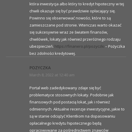
która inwestycja albo który to kredyt hipoteczny w tej
chwili okazuje się być prawdziwie opłacający się.
Powinno się obserwować nowości, które to są
zamieszczane pod stronie. Wtenczas warto okazać
się sukcesywnie wraz ze światem finansów,
chwilówek, lokaty jak również przeróżnego rodzaju
ubezpieczeń.
https://finanero.pl/pozyczki
– Pożyczka
bez zdolności kredytowej.
POZYCZKA
March 8, 2022 at 12:40 am
Portal web zadedykowany zdaje się być
problematyce stosownych lokaty. Podobnie jak
finansowych pod postacią lokat, jak i również
odmiennych. Aktualne recenzje inwestycyjne, jakie to
są w stanie odciążyć Klientkom na dopasowaniu
opłacalnego kredytu hipotecznego będą
opracowywane za pośrednictwem znawców