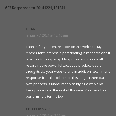
603 Responses to 20141221_131341
LOAN
January 7, 2021 at 12:10 am
Thanks for your entire labor on this web site. My
mother take interest in participating in research and it
is simple to grasp why. My spouse and i notice all
regarding the powerful tactic you produce useful
thoughts via your website and in addition recommend
response from the others on this subject then our
own princess is undoubtedly studying a whole lot.
Take pleasure in the rest of the year. You have been
performing a terrific job.
CBD FOR SALE
January 7, 2021 at 3:11 am