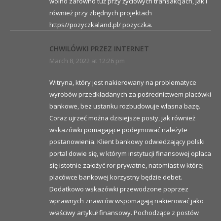
wolno zarówno tuż przy życiowych transakcjach, jak i
również przy zbędnych projektach
https//pozyczkaland.pl/ pozyczka.
CHWILÓWKI PRZEZ INTERNET
March 8, 2022 at 12:26 pm
Witryna, który jest nakierowany na problematyce
wyrobów przedkładanych za pośrednictwem placówki
bankowe, bez ustanku rozbudowuje własna bazę.
Coraz ujrzeć można dzisiejsze posty, jak również
wskazówki pomagające podejmować należyte
postanowienia. Klient bankowy odwiedzający polski
portal dowie się, w którym instytucji finansowej opłaca
się istotnie założyć ror prywatne, natomiast w której
placówce bankowej korzystny będzie debet.
Dodatkowo wskazówki przewodzone poprzez
wprawnych znawców wspomagają nakierować jako
właściwy artykuł finansowy. Pochodzące z postów