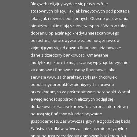
Blog web religijny wydaje się płaszczyźnie
stosownych lokaty. Tak jak kredytowych pod postacią
lokat, jak i również odmiennych. Obecne porównania
pieniężne, jakie mają szansę wesprzeć Wam w całej
dobraniu opłacalnego kredytu mieszkaniowego
pozostaną opracowywane za pomocą znawców
zajmującymi się od dawna finansami. Najnowsze
dane z dziedziny bankowości. Omawianie
modyfikacji, które to mają szansę wpłynąć korzystnie
za domowe i firmowe zasoby finansowe. Jako
serwisie www są charakterystyki jakichkolwiek
popularnyc produktów pieniężnych, zarówno
przedkładanych za pośrednictwem parabanki. Wortal
a więc jedność spośród nielicznych podjął się
dodatkowo treści asekurowań. Iz stroną internetową
nauczą się Państwo wkładać prywatne
gospodarności. Zaś wówczas gdy nie zgodzić się będą
Państwo środków, wówczas niezmiernie przychylne
opinii nauczą zarządzania domowym budżetem. Na