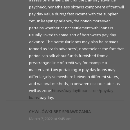
assess on the merchant for the pay day advance
paycheck, nonetheless obtains component of that will
pay day value during fast income with the supplier.
Yet , in keeping parlance, the notion moreover
pertains whether or not settlement with loans is
usually linked to some sort of borrower’s pay day
advance. The particular loans may also be at times
termed as “cash advances”, nonetheless the fact that
period can talk about funds furnished from a
prearranged line of credit say for example a
mastercard. Law pertaining to pay day loans may
differ largely somewhere between different states,
and national methods, in between distinct states as
well as zone
https://paydayiiiloans.com/payday-
loans
payday.
CHWILÓWKI BEZ SPRAWDZANIA
March 7, 2022 at 9:45 am