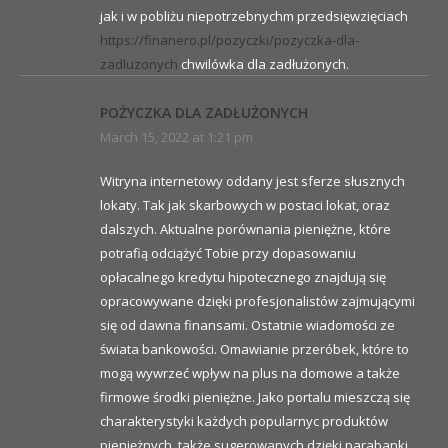
jak i w pobliżu niepotrzebnychm przedsięwzięciach
https://finanero.pl/pozyczki/pozyczka-dla-
zadluzonych
chwilówka dla zadłużonych.
POŻYCZKA DLA ZADŁUŻONYCH
March 15, 2022 at 1:21 pm
Witryna internetowy oddany jest sferze słusznych
lokaty. Tak jak skarbowych w postaci lokat, oraz
dalszych. Aktualne porównania pieniężne, które
potrafią odciążyć Tobie przy dopasowaniu
opłacalnego kredytu hipotecznego znajdują się
opracowywane dzięki profesjonalistów zajmującymi
się od dawna finansami. Ostatnie wiadomości ze
świata bankowości. Omawianie przeróbek, które to
mogą wywrzeć wpływ na plus na domowe a także
firmowe środki pieniężne. Jako portalu mieszczą się
charakterystyki każdych popularnyc produktów
pieniężnych, także sugerowanych dzięki parabanki.