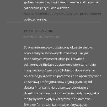
globem finansów, chwilówek, inwestycji jak i również
różnorakiego typu asekurowań
https://finanero.pl/pozyczki/pozyczka-przez-internet
pożyczki online.
POŻYCZKI BEZ BIK
March 10, 2022 at 2:58 am
Strona internetowy poświęcony okazuje się być
problematyce stosownych inwestycji. Tak jak
finansowych w postaci lokat, jak i również
odmiennych. Bieżące zestawienia pieniężne, jakie
mają możliwość wesprzeć Tobie po dopasowaniu
opłacalnego kredytu hipotecznego są opracowywane
za sprawą profesjonalistów zajmującymi się od
dawna finansami. Najciekawsze adnotacje z
dziedziny bankowości. Omawianie modyfikacji, jakie
mogą wywrzeć wpływ korzystnie pod domowe i
firmowe fundusze. Na serwisie skrywają się