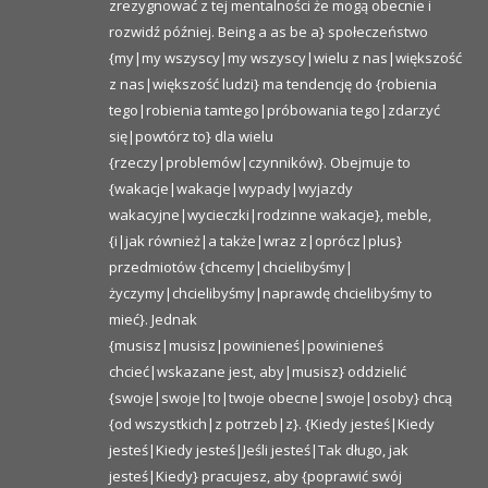
zrezygnować z tej mentalności że mogą obecnie i
rozwidź później. Being a as be a} społeczeństwo
{my|my wszyscy|my wszyscy|wielu z nas|większość
z nas|większość ludzi} ma tendencję do {robienia
tego|robienia tamtego|próbowania tego|zdarzyć
się|powtórz to} dla wielu
{rzeczy|problemów|czynników}. Obejmuje to
{wakacje|wakacje|wypady|wyjazdy
wakacyjne|wycieczki|rodzinne wakacje}, meble,
{i|jak również|a także|wraz z|oprócz|plus}
przedmiotów {chcemy|chcielibyśmy|
życzymy|chcielibyśmy|naprawdę chcielibyśmy to
mieć}. Jednak
{musisz|musisz|powinieneś|powinieneś
chcieć|wskazane jest, aby|musisz} oddzielić
{swoje|swoje|to|twoje obecne|swoje|osoby} chcą
{od wszystkich|z potrzeb|z}. {Kiedy jesteś|Kiedy
jesteś|Kiedy jesteś|Jeśli jesteś|Tak długo, jak
jesteś|Kiedy} pracujesz, aby {poprawić swój