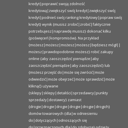
kredyt|poprawić swoją zdolność
kredytową|zwiększyć swój kredyt|zwiększyć swój
kredyt|podnieś swój ranking kredytowy|popraw swój
kredyt} wynik {musisz zrobić|zrobić|faktycznie
potrzebujesz|naprawdę musisz} dokonać kilku
{poświęceń|kompromisów}. Na przykład
{możesz|możesz|możesz|możesz|będziesz mógł||
możesz|prawdopodobnie możesz} robić zakupy
online {aby zaoszczędzić pieniądze|aby
zaoszczędzić pieniądze|aby zaoszczędzić} lub
{możesz przejść do|może się zwrócić|może
odwiedzić|może obejrzeć|może sprawdzić|może
kliknąć} używane
{sklepy|sklepy|detaliści|sprzedawcy|punkty
sprzedaży|dostawcy} zamiast
{drogie|drogie|drogie|drogie|drogie|drogich}
domów towarowych {dla|w odniesieniu
do|dotyczących|odnoszących się
do|przeznaczonych dla|do zdobycia} odzieży