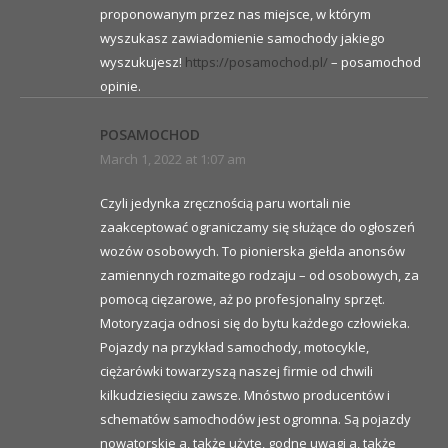
proponowanym przez nas miejsce, w którym
wyszukasz zawiadomienie samochody jakiego
wyszukujesz!
https://posamochod.pl/
– posamochod
opinie.
POSAMOCHOD
March 1, 2022 at 1:07 am
Czyli jedynka zręcznością paru wortali nie
zaakceptować ograniczamy się służące do ogłoszeń
wozów osobowych. To pionierska giełda anonsów
zamiennych rozmaitego rodzaju – od osobowych, za
pomocą cięzarowe, aż po profesjonalny sprzęt.
Motoryzacja odnosi się do bytu każdego człowieka.
Pojazdy na przykład samochody, motocykle,
ciężarówki towarzyszą naszej firmie od chwili
kilkudziesięciu zawsze. Mnóstwo producentów i
schematów samochodów jest ogromna. Są pojazdy
nowatorskie a, także użyte, godne uwagi a, także