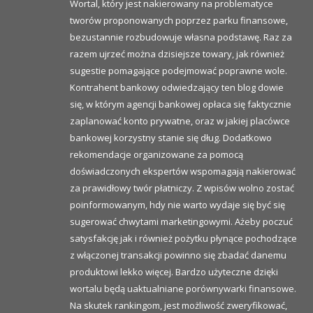
Wortal, który jest nakierowany na problematyce
tworów proponowanych poprzez parku finansowe,
bezustannie rozbudowuje własna podstawę. Raz za
razem ujrzeć można dzisiejsze towary, jak również
sugestie pomagające podejmować poprawne wole.
Kontrahent bankowy odwiedzający ten blog dowie
się, w którym agencji bankowej opłaca się faktycznie
zaplanować konto prywatne, oraz w jakiej placówce
bankowej korzystny stanie się dług. Dodatkowo
rekomendacje organizowane za pomocą
doświadczonych ekspertów wspomagają nakierować
za prawidłowy twór płatniczy. Z wpisów wolno zostać
poinformowanym, hdy nie warto wydaje się być się
sugerować chwytami marketingowymi. Ażeby poczuć
satysfakcję jak i również pożytku płynące pochodzące
z włączonej transakcji powinno się zbadać danemu
produktowi lekko więcej. Bardzo użyteczne dzięki
wortalu będą uaktualniane porównywarki finansowe.
Na skutek rankingom, jest możliwość zweryfikować,