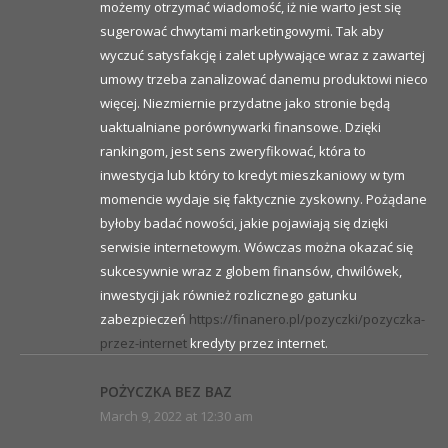
możemy otrzymać wiadomość, iż nie warto jest się
sugerować chwytami marketingowymi. Tak aby
wyczuć satysfakcję i zalet upływające wraz z zawartej
umowy trzeba zanalizować danemu produktowi nieco
więcej. Niezmiernie przydatne jako stronie będą
uaktualniane porównywarki finansowe. Dzięki
rankingom, jest sens zweryfikować, która to
inwestycja lub który to kredyt mieszkaniowy w tym
momencie wydaje się faktycznie zyskowny. Pożądane
byłoby badać nowości, jakie pojawiają się dzięki
serwisie internetowym. Wówczas można okazać się
sukcesywnie wraz z globem finansów, chwilówek,
inwestycji jak również rozlicznego gatunku
zabezpieczeń
https://finanero.pl/pozyczki/pozyczka-
przez-internet
kredyty przez internet.
POŻYCZKA BEZ BAZ
March 9, 2022 at 12:30 am