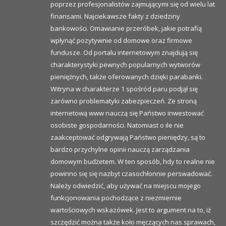
poprzez profesjonalistów zajmującymi się od wielu lat
finansami. Najciekawsze fakty z dziedziny
bankowości. Omawianie przeróbek, jakie potrafią
wpłynąć pozytywnie od domowe oraz firmowe
fundusze. Od portalu internetowym znajdują się
charakterystyki pewnych popularnych wytworów
pieniężnych, także oferowanych dzięki parabanki.
Witryna w charakterze 1 spośród paru podjął się
zarówno problematyki zabezpieczeń. Ze stroną
internetową www nauczą się Państwo inwestować
osobiste gospodarności. Natomiast o ile nie
zaakceptować odgrywają Państwo pieniędzy, są to
bardzo przychylne opinii nauczą zarządzania
domowym budżetem. W ten sposób, hdy to realne nie
powinno się się nazbyt czasochłonnie perswadować.
Należy odwiedzić, aby używać na miejscu mojego
funkcjonowania pochodzące z niezmiernie
wartościowych wskazówek. Jest to argument na to, iż
szczędzić można także koło męczących nas sprawach,