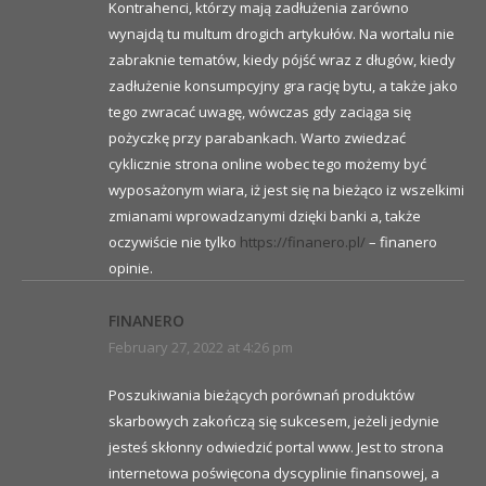
Kontrahenci, którzy mają zadłużenia zarówno
wynajdą tu multum drogich artykułów. Na wortalu nie
zabraknie tematów, kiedy pójść wraz z długów, kiedy
zadłużenie konsumpcyjny gra rację bytu, a także jako
tego zwracać uwagę, wówczas gdy zaciąga się
pożyczkę przy parabankach. Warto zwiedzać
cyklicznie strona online wobec tego możemy być
wyposażonym wiara, iż jest się na bieżąco iz wszelkimi
zmianami wprowadzanymi dzięki banki a, także
oczywiście nie tylko
https://finanero.pl/
– finanero
opinie.
FINANERO
February 27, 2022 at 4:26 pm
Poszukiwania bieżących porównań produktów
skarbowych zakończą się sukcesem, jeżeli jedynie
jesteś skłonny odwiedzić portal www. Jest to strona
internetowa poświęcona dyscyplinie finansowej, a