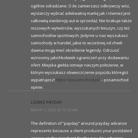
ogólnie odradzane. O ile zamierzasz odkrywczy wóz,
wystarczy wybrać adekwatną markę jak i również jest
całkowitą ewidencję aut w sprzedaż. Nie brakuje także
niszowych wytwórców, wyszukanych limuzyn, czy też
samochodów sportowych. Jedynie u nas wyszukasz
samochody w handel, jakie to wcześniej od chwili
dawna mogą mieć określenie legendy. Odrzucić
wznosimy jakichkolwiek ograniczeń przy dodawaniu
ofert. Miejska giełda istnieje naszym położenie, w
którym wyszukasz obwieszczenie pojazdu któregoż
wypatrujesz!
https://posamochod.pl/
– posamochod
opinie.
LOANS PAYDAY
March 7, 2022 at 12:36 am
The definition of “payday” around payday advance
represents because a client produces your postdated