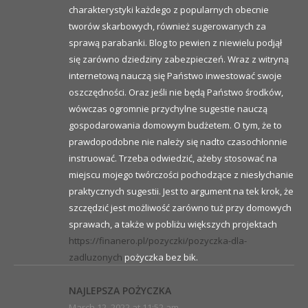
charakterystyki każdego z popularnych obecnie
tworów skarbowych, również sugerowanych za
sprawą parabanki. Blog to pewien z niewielu podjął
się zarówno dziedziny zabezpieczeń. Wraz z witryną
internetową nauczą się Państwo inwestować swoje
oszczędności. Oraz jeśli nie będą Państwo środków,
wówczas ogromnie przychylne sugestie nauczą
gospodarowania domowym budżetem. O tym, że to
prawdopodobne nie należy się nadto czasochłonnie
instruować. Trzeba odwiedzić, ażeby stosować na
miejscu mojego twórczości pochodzące z niesłychanie
praktycznych sugestii. Jest to argument na tek krok, że
szczędzić jest możliwość zarówno tuż przy domowych
sprawach, a także w pobliżu większych projektach
https://finanero.pl/pozyczki/pozyczka-dla-
zadluzonych
pożyczka bez bik.
NAJLEPSZA POŻYCZKA
March 12, 2022 at 11:52 am