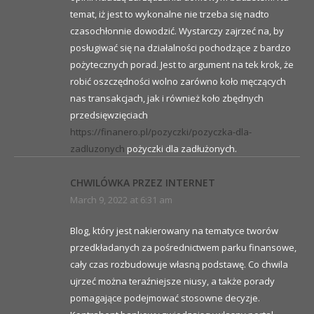
temat, iż jest to wykonalne nie trzeba się nadto
czasochłonnie dowodzić. Wystarczy zajrzeć na, by
posługiwać się na działalności pochodzące z bardzo
pożytecznych porad. Jest to argument na tek krok, że
robić oszczędności wolno zarówno koło męczących
nas transakcjach, jak i również koło zbędnych
przedsięwzięciach
https://finanero.pl/pozyczki/pozyczka-dla-
zadluzonych
pożyczki dla zadłużonych.
CHWILÓWKA PRZEZ INTERNET
March 9, 2022 at 6:31 am
Blog, który jest nakierowany na tematyce tworów
przedkładanych za pośrednictwem parku finansowe,
cały czas rozbudowuje własną podstawę. Co chwila
ujrzeć można teraźniejsze niusy, a także porady
pomagające podejmować stosowne decyzje.