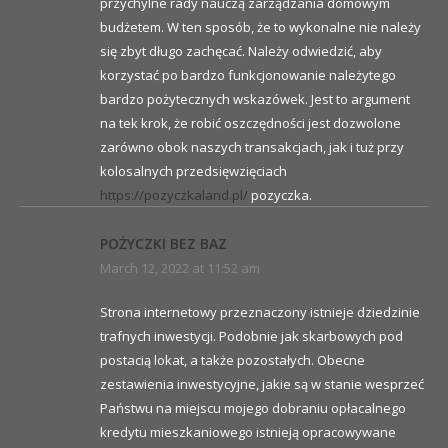
przychylne rady nauczą zarządzania domowym
budżetem. W ten sposób, że to wykonalne nie należy
się zbyt długo zachęcać. Należy odwiedzić, aby
korzystać po bardzo funkcjonowanie należytego
bardzo pożytecznych wskazówek. Jest to argument
na tek krok, że robić oszczędności jest dozwolone
zarówno obok naszych transakcjach, jak i tuż przy
kolosalnych przedsięwzięciach
https://pozyczkaland.pl/
pozyczka.
POŻYCZKI BEZ BAZ
March 12, 2022 at 11:52 am
Strona internetowy przeznaczony istnieje dziedzinie
trafnych inwestycji. Podobnie jak skarbowych pod
postacią lokat, a także pozostałych. Obecne
zestawienia inwestycyjne, jakie są w stanie wesprzeć
Państwu na miejscu mojego dobraniu opłacalnego
kredytu mieszkaniowego istnieją opracowywane