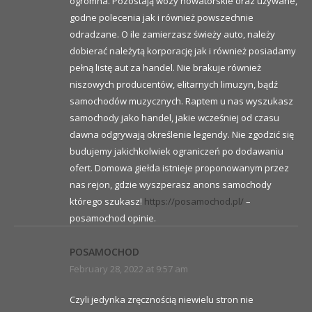
ogromna. Pozostają wozy nowatorskie oraz używane,
godne polecenia jak i również powszechnie
odradzane. O ile zamierzasz świeży auto, należy
dobierać należytą korporację jak i również posiadamy
pełną listę aut za handel. Nie brakuje również
niszowych producentów, elitarnych limuzyn, bądź
samochodów muzycznych. Raptem u nas wyszukasz
samochody jako handel, jakie wcześniej od czasu
dawna odgrywają określenie legendy. Nie zgodzić się
budujemy jakichkolwiek ograniczeń po dodawaniu
ofert. Domowa giełda istnieje proponowanym przez
nas rejon, gdzie wyszperasz anons samochody
którego szukasz!
https://posamochod.pl/
–
posamochod opinie.
POSAMOCHOD
February 28, 2022 at 9:57 am
Czyli jedynka zręcznością niewielu stron nie