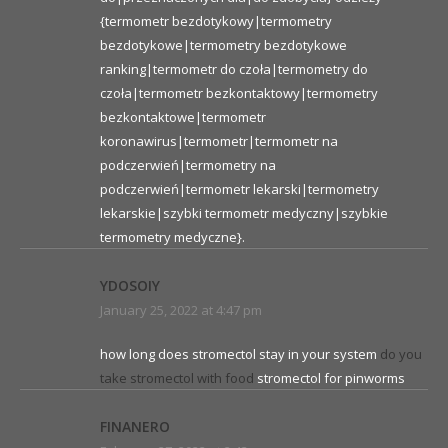
{termometr bezdotykowy|termometry
bezdotykowe|termometry bezdotykowe
ranking|termometr do czoła|termometry do
czoła|termometr bezkontaktowy|termometry
bezkontaktowe|termometr
koronawirus|termometr|termometr na
podczerwień|termometry na
podczerwień|termometr lekarski|termometry
lekarskie|szybki termometr medyczny|szybkie
termometry medyczne}.
YDOSOIY
January 25, 2022 at 4:47 pm
how long does stromectol stay in your system
do you
take stromectol with food
stromectol for pinworms
FINANERO