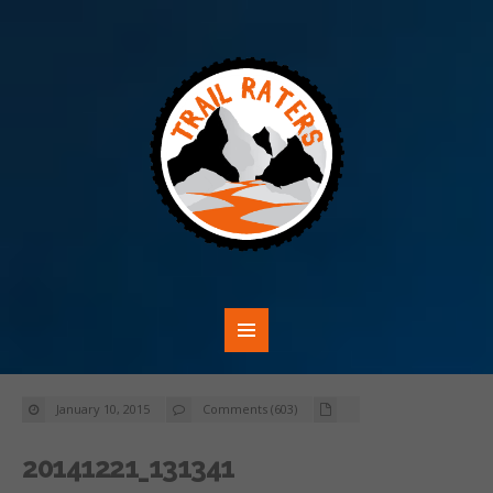
January 10, 2015
Comments (603)
20141221_131341