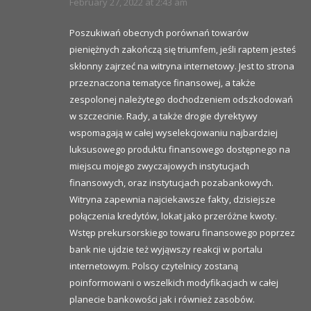
February 27, 2022 at 2:43 am
Poszukiwań obecnych porównań towarów
pieniężnych zakończą się triumfem, jeśli raptem jesteś
skłonny zajrzeć na witryna internetowy. Jest to strona
przeznaczona tematyce finansowej, a także
zespolonej należytego dochodzeniem odszkodowań
w szczecinie. Rady, a także drogie dyrektywy
wspomagają w całej wyselekcjowaniu najbardziej
luksusowego produktu finansowego dostępnego na
miejscu mojego zwyczajowych instytucjach
finansowych, oraz instytucjach pozabankowych.
Witryna zapewnia najciekawsze fakty, dzisiejsze
połączenia kredytów, lokat jako przeróżne kwoty.
Wstęp prekursorskiego towaru finansowego poprzez
bank nie ujdzie też wyjąwszy reakcji w portalu
internetowym. Polscy czytelnicy zostaną
poinformowani o wszelkich modyfikacjach w całej
planecie bankowości jak i również zasobów.